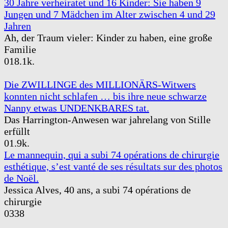
30 Jahre verheiratet und 16 Kinder: Sie haben 9
Jungen und 7 Mädchen im Alter zwischen 4 und 29
Jahren
Ah, der Traum vieler: Kinder zu haben, eine große
Familie
0
18.1k.
Die ZWILLINGE des MILLIONÄRS-Witwers
konnten nicht schlafen … bis ihre neue schwarze
Nanny etwas UNDENKBARES tat.
Das Harrington-Anwesen war jahrelang von Stille
erfüllt
0
1.9k.
Le mannequin, qui a subi 74 opérations de chirurgie
esthétique, s’est vanté de ses résultats sur des photos
de Noël.
Jessica Alves, 40 ans, a subi 74 opérations de
chirurgie
0
338