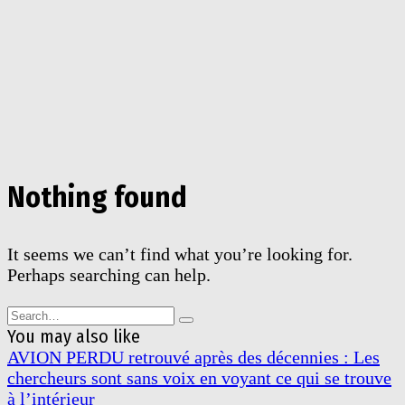
Nothing found
It seems we can’t find what you’re looking for.
Perhaps searching can help.
Search
for:
You may also like
AVION PERDU retrouvé après des décennies : Les
chercheurs sont sans voix en voyant ce qui se trouve
à l’intérieur